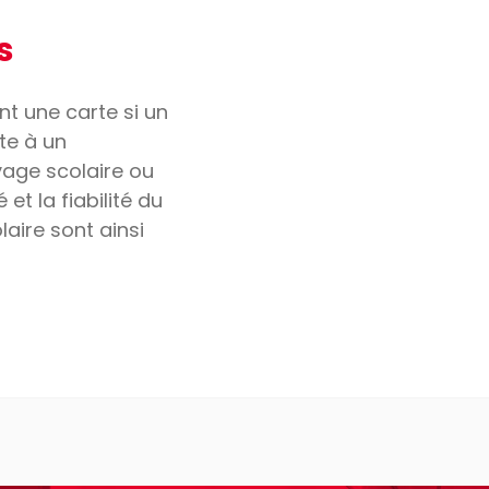
s
t une carte si un
ête à un
yage scolaire ou
et la fiabilité du
aire sont ainsi