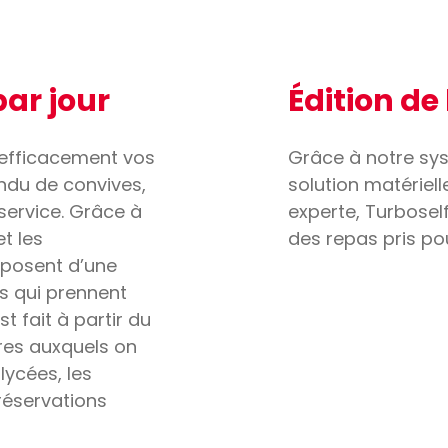
par jour
Édition de 
 efficacement vos
Grâce à notre sys
ndu de convives,
solution matériell
service. Grâce à
experte, Turboself
t les
des repas pris po
sposent d’une
s qui prennent
st fait à partir du
res auxquels on
lycées, les
 réservations