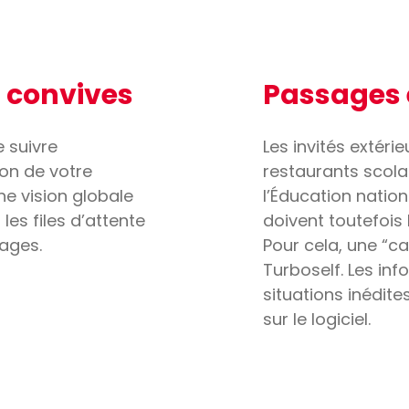
 convives
Passages 
 suivre
Les invités extér
ion de votre
restaurants scola
ne vision globale
l’Éducation natio
 les files d’attente
doivent toutefois
sages.
Pour cela, une “c
Turboself. Les in
situations inédites
sur le logiciel.