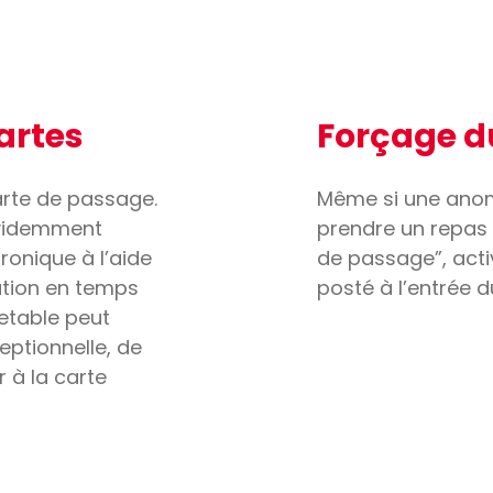
artes
Forçage d
carte de passage.
Même si une anoma
évidemment
prendre un repas 
ronique à l’aide
de passage”, acti
mation en temps
posté à l’entrée du
jetable peut
eptionnelle, de
 à la carte