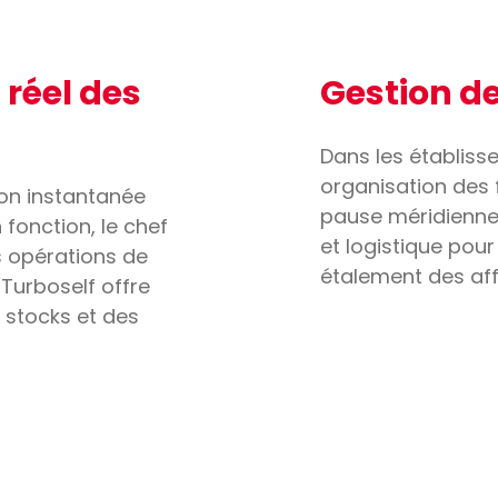
 réel des
Gestion d
Dans les établiss
organisation des f
ion instantanée
pause méridienne.
fonction, le chef
et logistique pou
s opérations de
étalement des affl
 Turboself offre
 stocks et des