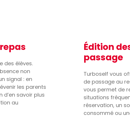
 repas
Édition d
passage
e des élèves.
 absence non
Turboself vous off
n signal : en
de passage au res
évenir les parents
vous permet de r
n d’en savoir plus
situations fréque
tion au
réservation, un so
consommé ou une 