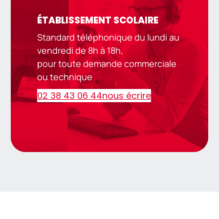
ÉTABLISSEMENT SCOLAIRE
Standard téléphonique du lundi au
vendredi de 8h à 18h,
pour toute demande commerciale
ou technique
02 38 43 06 44
nous écrire