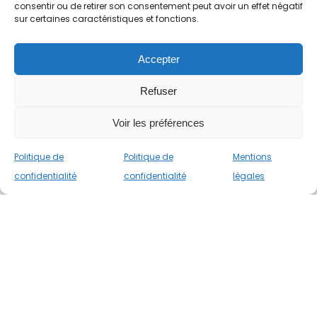
consentir ou de retirer son consentement peut avoir un effet négatif
Contact
sur certaines caractéristiques et fonctions.
FAQ établissements
Accepter
FAQ famille
RGPD
Refuser
Déclaration d’accessibilité
Voir les préférences
Politique de
Politique de
Mentions
Mentions légales
confidentialité
confidentialité
légales
Égalité Hommes / Femmes
Politique de confidentialité
CGV
TurboSelf © 2024 Tous droits réservés