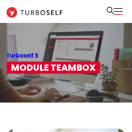
Aller
au
contenu
Turboself 5
MODULE TEAMBOX